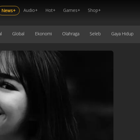
Audio+
Hot+
Games+
Shop+
News+
l
Global
Ekonomi
Olahraga
Seleb
Gaya Hidup