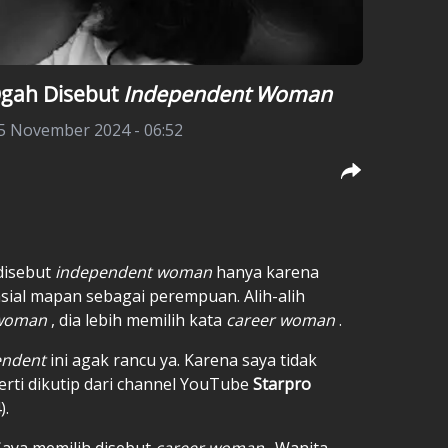
gah Disebut
Independent Woman
25 November 2024 - 06:52
disebut
independent woman
hanya karena
nsial mapan sebagai perempuan. Alih-alih
 woman
, dia lebih memilih kata
career woman
.
endent
ini agak rancu ya. Karena saya tidak
perti dikutip dari channel YouTube
Starpro
).
ya memilih disebut
career woman
. Wanita