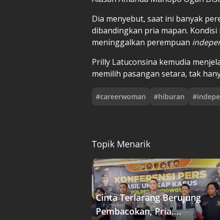
Dia menyebut, saat ini banyak p
dibandingkan pria mapan. Kondisi
meninggalkan perempuan
indepe
Prilly Latuconsina kemudia menj
memilih pasangan setara, tak han
#
careerwoman
#
hiburan
#
indep
Topik Menarik
Cinta Terlarang Berujung
Pembacokan, Pria....