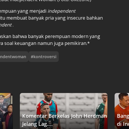
erempuan yang menjadi
independent
 itu membuat banyak pria yang insecure bahkan
ndent
.
elaskan bahwa banyak perempuan modern yang
ya soal keuangan namun juga pemikiran.*
endentwoman
#
kontroversi
Komentar Berkelas John Herdman
Bang
Jelang Lag....
di In