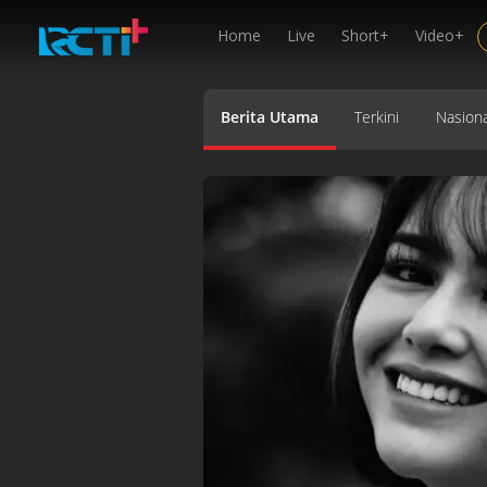
Home
Live
Short+
Video+
Berita Utama
Terkini
Nasiona