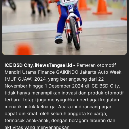
ICE BSD City, iNewsTangsel.id -
Pameran otomotif
Mandiri Utama Finance GAIKINDO Jakarta Auto Week
(MUF GJAW) 2024, yang berlangsung dari 22
November hingga 1 Desember 2024 di ICE BSD City,
tidak hanya menampilkan inovasi dan produk otomotif
terbaru, tetapi juga menyuguhkan berbagai kegiatan
menarik untuk keluarga. Acara ini dirancang agar
dapat dinikmati oleh seluruh anggota keluarga,
termasuk anak-anak, dengan beragam hiburan dan
aktivitas yang menyenangkan.