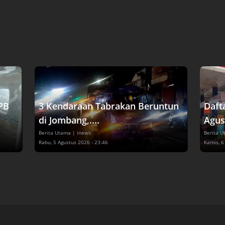
PB
3 Kendaraan Tabrakan Beruntun
Daft
di Jombang,....
Agus
Berita Utama
| inews
Berita 
Rabu, 5 Agustus 2026 - 23:46
Kamis, 6