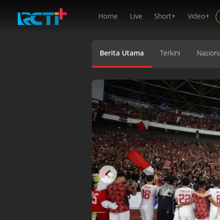
Home
Live
Short+
Video+
Berita Utama
Terkini
Nasiona