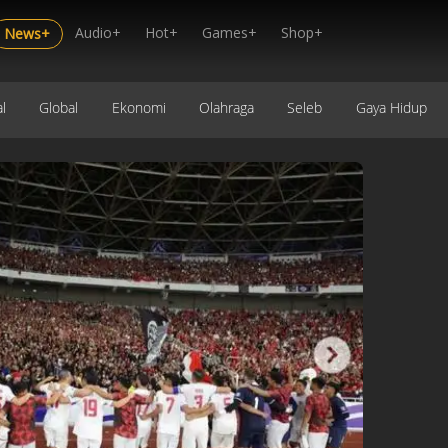
Audio+
Hot+
Games+
Shop+
News+
l
Global
Ekonomi
Olahraga
Seleb
Gaya Hidup