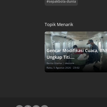
#
sepakbola-dunia
Topik Menarik
Gencar Modifikasi Cuaca, BN
Ungkap Titi....
Berita Utama
| okezone
Rabu, 5 Agustus 2026 - 23:02