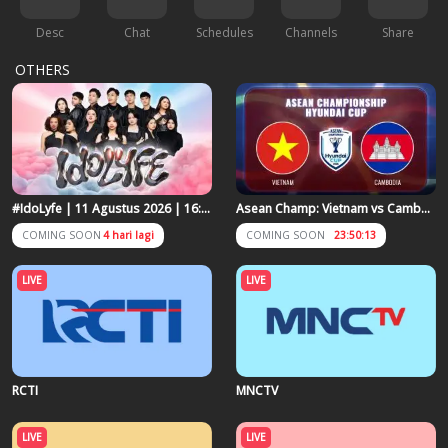
Desc
Chat
Schedules
Channels
Share
OTHERS
#IdoLyfe | 11 Agustus 2026 | 16:00 WIB
Asean Champ: Vietnam vs Cambodia | 7 Agustus 2026 | 19:55 WIB
COMING SOON
4 hari lagi
COMING SOON
23:50:13
RCTI
MNCTV